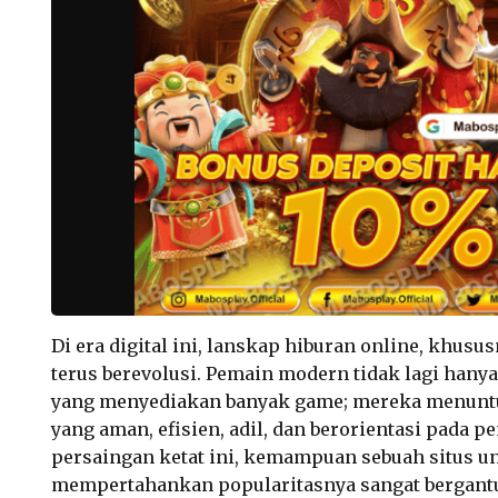
Di era digital ini, lanskap hiburan online, khusu
terus berevolusi. Pemain modern tidak lagi hany
yang menyediakan banyak game; mereka menunt
yang aman, efisien, adil, dan berorientasi pada 
persaingan ketat ini, kemampuan sebuah situs u
mempertahankan popularitasnya sangat bergant