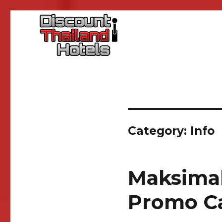
Mainkan permainan mesin judi slot online dengan uang A
Category:
Info
Maksimal
Promo Ca