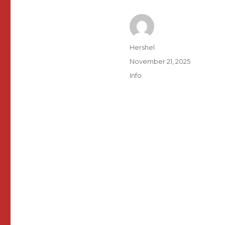
Author
Hershel
Posted
November 21, 2025
on
Categories
Info