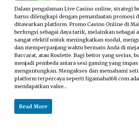
Dalam pengalaman Live Casino online, strategi b
harus dilengkapi dengan pemanfaatan promosi 
ditawarkan platform. Promo Casino Online di Ma
berfungsi sebagai daya tarik, melainkan sebagai a
sangat efektif untuk meningkatkan modal, mengu
dan memperpanjang waktu bermain Anda di meja-
Baccarat, atau Roulette. Bagi bettor yang serius, 
menjadi pembeda antara sesi gaming yang impas 
menguntungkan. Mengakses dan memahami setiap
platform terpercaya seperti ligamaha168.com ad
mendapatkan value…
Read More