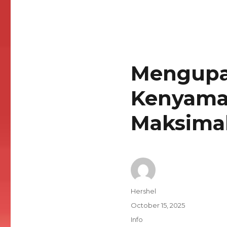
Mengupas
Kenyama
Maksima
Author
Hershel
Posted
October 15, 2025
on
Categories
Info